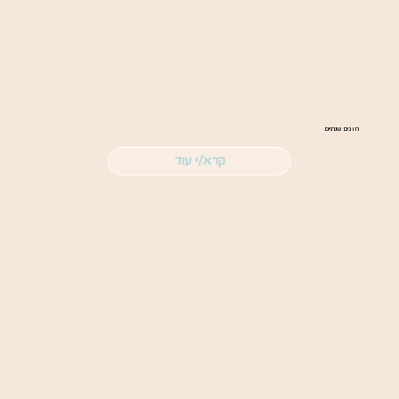
חוגים שנתיים
קרא/י עוד