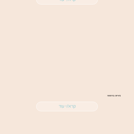
ציורים בהזמנה
קרא/י עוד