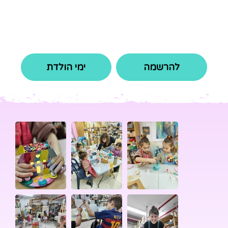
ימי הולדת
להרשמה